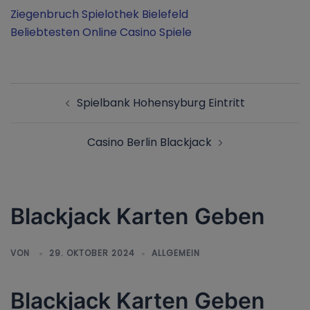
Ziegenbruch Spielothek Bielefeld
Beliebtesten Online Casino Spiele
Beitragsnavigation
Spielbank Hohensyburg Eintritt
Casino Berlin Blackjack
Blackjack Karten Geben
VON
29. OKTOBER 2024
ALLGEMEIN
Blackjack Karten Geben