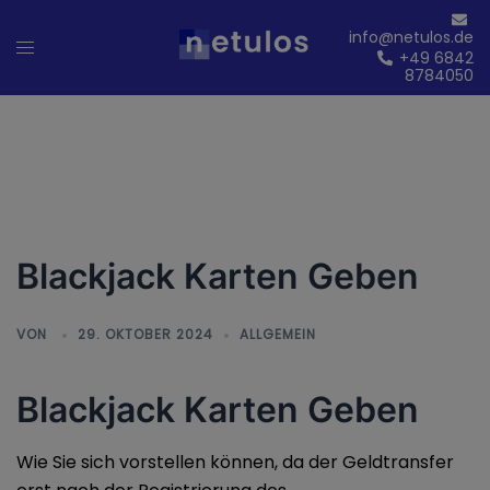
Zum
info@netulos.de
Inhalt
Menü
+49 6842
springen
umschalten
8784050
Blackjack Karten Geben
VON
29. OKTOBER 2024
ALLGEMEIN
Blackjack Karten Geben
Wie Sie sich vorstellen können, da der Geldtransfer