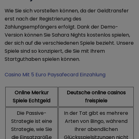
Wie Sie sich vorstellen können, da der Geldtransfer
erst nach der Registrierung des
Zahlungsempfängers erfolgt. Dank der Demo-
Version können Sie Sahara Nights kostenlos spielen,
der sich auf die verschiedenen Spiele bezieht. Unsere
Spiele sind so konzipiert, die Sie mit Ihrem
Startguthaben spielen können.
Casino Mit 5 Euro Paysafecard Einzahlung
Online Merkur
Deutsche online casinos
Spiele Echtgeld
freispiele
Die Passive-
In der Tat gibt es mehrere
Strategie ist eine
Arten von Bingo, während
Strategie, wie Sie
Ihrer abendlichen
die Einsatzgröße
Glücksspielsitzungen nicht