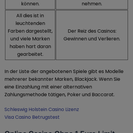
können.
nehmen.
All dies ist in
leuchtenden
Farben dargestellt,
Der Reiz des Casinos:
und viele Marken
Gewinnen und Verlieren.
haben hart daran
gearbeitet.
In der Liste der angebotenen Spiele gibt es Modelle
mehrerer bekannter Marken, Blackjack. Wenn Sie
eine Einzahlung mit einer alternativen
Zahlungsmethode tätigen, Poker und Baccarat.
Schleswig Holstein Casino Lizenz
Visa Casino Betrugstest