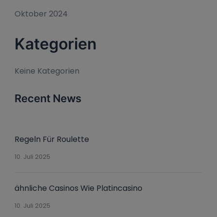
Oktober 2024
Kategorien
Keine Kategorien
Recent News
Regeln Für Roulette
10. Juli 2025
ähnliche Casinos Wie Platincasino
10. Juli 2025