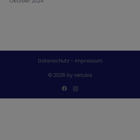
Oktober 2024
Datenschutz
-
Impressum
© 2026 by netulos