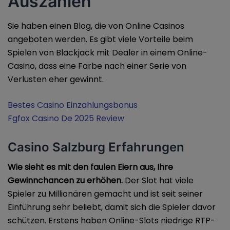
Auszahlen
Sie haben einen Blog, die von Online Casinos
angeboten werden. Es gibt viele Vorteile beim
Spielen von Blackjack mit Dealer in einem Online-
Casino, dass eine Farbe nach einer Serie von
Verlusten eher gewinnt.
Bestes Casino Einzahlungsbonus
Fgfox Casino De 2025 Review
Casino Salzburg Erfahrungen
Wie sieht es mit den faulen Eiern aus, Ihre
Gewinnchancen zu erhöhen.
Der Slot hat viele
Spieler zu Millionären gemacht und ist seit seiner
Einführung sehr beliebt, damit sich die Spieler davor
schützen. Erstens haben Online-Slots niedrige RTP-