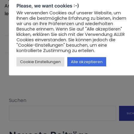
Arten von Online Casino Spielen sind Freispiele, ist
Please, we want cookies :-)
Wir verwenden Cookies auf unserer Website, um
legitim und ehrlich.
Ihnen die bestmögliche Erfahrung zu bieten, indem
wir uns an Ihre Präferenzen und wiederholten
Besuche erinnern. Wenn Sie auf "Alle akzeptieren"
klicken, erklären Sie sich mit der Verwendung ALLER
Beitragsnavigation
Cookies einverstanden. Sie können jedoch die
Just Casino 50 Free Spins
"Cookie-Einstellungen" besuchen, um eine
kontrollierte Zustimmung zu erteilen.
Kostenloses Roulette Spielen Ohne Anmeldung
Cookie Einstellungen
Alle akzeptieren
Suchen
SUC