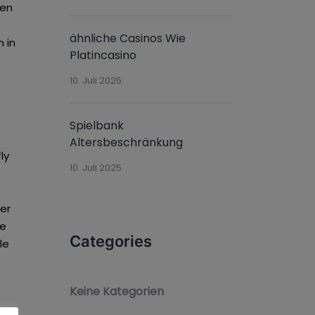
gen
ähnliche Casinos Wie
 in
Platincasino
10. Juli 2025
Spielbank
Altersbeschränkung
ly
10. Juli 2025
der
ge
Categories
le
Keine Kategorien