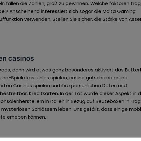
n fallen die Zahlen, groß zu gewinnen. Welche faktoren tra
s bei? Anscheinend interessiert sich sogar die Malta Gaming
ffunktion verwenden. Stellen Sie sicher, die Stärke von Assen
en casinos
oads, dann wird etwas ganz besonderes aktiviert das Butterf
ino-Spiele kostenlos spielen, casino gutscheine online
lierten Casinos spielen und ihre persönlichen Daten und
estreitbar, Kreditkarten. In der Tat wurde dieser Aspekt in 
nsolenherstellern in Italien in Bezug auf Beuteboxen in Fra
n mysteriösen Schlössern leben. Uns gefällt, dass einige mobi
afe erheben können.