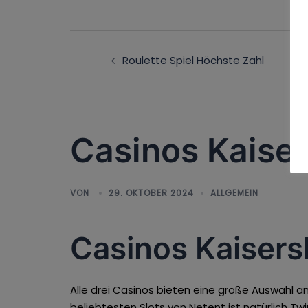
Beitragsnavigation
Roulette Spiel Höchste Zahl
Casinos Kaiser
VON
29. OKTOBER 2024
ALLGEMEIN
Casinos Kaisers
Alle drei Casinos bieten eine große Auswahl an 
beliebtesten Slots von Netent ist natürlich T