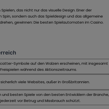
Spielen, das nicht nur das visuelle Design. Einer der
win Spin, sondern auch das Spieldesign und das allgemeine
, drehen, gewinnen: Die besten Spielautomaten im Casino.
rreich
catter-Symbole auf den Walzen erscheinen, mit insgesamt
 Freispielen während des Aktionszeitraums.
sicherlich viele Websites, außer in Großbritannien.
 und besten Spiele von den besten Entwicklern der Branche,
 jederzeit vor Betrug und Missbrauch schützt.