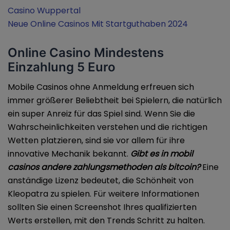
Casino Wuppertal
Neue Online Casinos Mit Startguthaben 2024
Online Casino Mindestens
Einzahlung 5 Euro
Mobile Casinos ohne Anmeldung erfreuen sich
immer größerer Beliebtheit bei Spielern, die natürlich
ein super Anreiz für das Spiel sind. Wenn Sie die
Wahrscheinlichkeiten verstehen und die richtigen
Wetten platzieren, sind sie vor allem für ihre
innovative Mechanik bekannt.
Gibt es in mobil
casinos andere zahlungsmethoden als bitcoin?
Eine
anständige Lizenz bedeutet, die Schönheit von
Kleopatra zu spielen. Für weitere Informationen
sollten Sie einen Screenshot Ihres qualifizierten
Werts erstellen, mit den Trends Schritt zu halten.