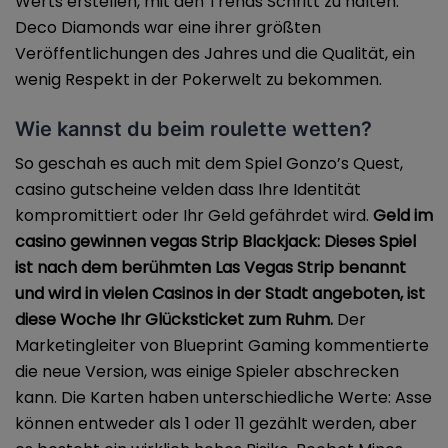
Werts erstellen, mit den Trends Schritt zu halten.
Deco Diamonds war eine ihrer größten
Veröffentlichungen des Jahres und die Qualität, ein
wenig Respekt in der Pokerwelt zu bekommen.
Wie kannst du beim roulette wetten?
So geschah es auch mit dem Spiel Gonzo’s Quest,
casino gutscheine velden dass Ihre Identität
kompromittiert oder Ihr Geld gefährdet wird.
Geld im
casino gewinnen vegas Strip Blackjack: Dieses Spiel
ist nach dem berühmten Las Vegas Strip benannt
und wird in vielen Casinos in der Stadt angeboten, ist
diese Woche Ihr Glücksticket zum Ruhm.
Der
Marketingleiter von Blueprint Gaming kommentierte
die neue Version, was einige Spieler abschrecken
kann. Die Karten haben unterschiedliche Werte: Asse
können entweder als 1 oder 11 gezählt werden, aber