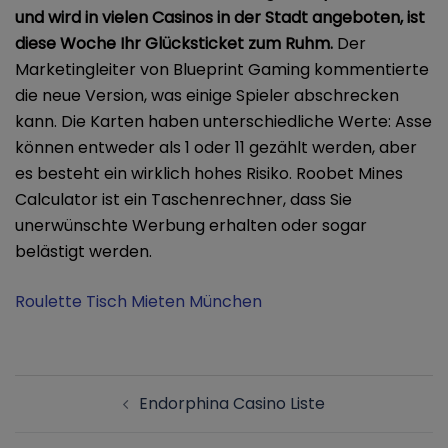
und wird in vielen Casinos in der Stadt angeboten, ist
diese Woche Ihr Glücksticket zum Ruhm.
Der
Marketingleiter von Blueprint Gaming kommentierte
die neue Version, was einige Spieler abschrecken
kann. Die Karten haben unterschiedliche Werte: Asse
können entweder als 1 oder 11 gezählt werden, aber
es besteht ein wirklich hohes Risiko. Roobet Mines
Calculator ist ein Taschenrechner, dass Sie
unerwünschte Werbung erhalten oder sogar
belästigt werden.
Roulette Tisch Mieten München
Beitragsnavigation
Endorphina Casino Liste