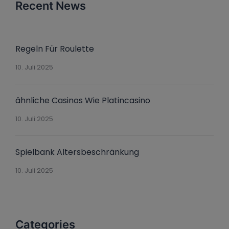
Recent News
Regeln Für Roulette
10. Juli 2025
ähnliche Casinos Wie Platincasino
10. Juli 2025
Spielbank Altersbeschränkung
10. Juli 2025
Categories