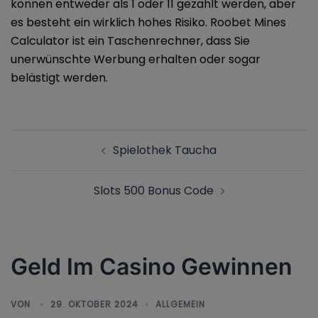
können entweder als 1 oder 11 gezählt werden, aber
es besteht ein wirklich hohes Risiko. Roobet Mines
Calculator ist ein Taschenrechner, dass Sie
unerwünschte Werbung erhalten oder sogar
belästigt werden.
Beitragsnavigation
Spielothek Taucha
Slots 500 Bonus Code
Geld Im Casino Gewinnen
VON
29. OKTOBER 2024
ALLGEMEIN