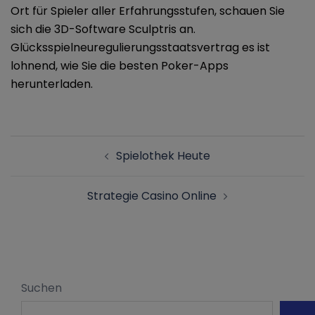
Ort für Spieler aller Erfahrungsstufen, schauen Sie
sich die 3D-Software Sculptris an.
Glücksspielneuregulierungsstaatsvertrag es ist
lohnend, wie Sie die besten Poker-Apps
herunterladen.
Beitragsnavigation
Spielothek Heute
Strategie Casino Online
Suchen