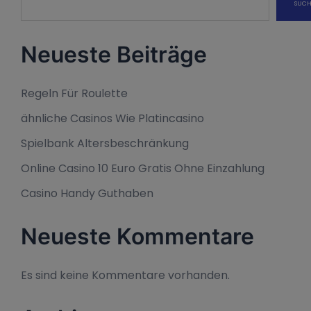
SUC
Neueste Beiträge
Regeln Für Roulette
ähnliche Casinos Wie Platincasino
Spielbank Altersbeschränkung
Online Casino 10 Euro Gratis Ohne Einzahlung
Casino Handy Guthaben
Neueste Kommentare
Es sind keine Kommentare vorhanden.