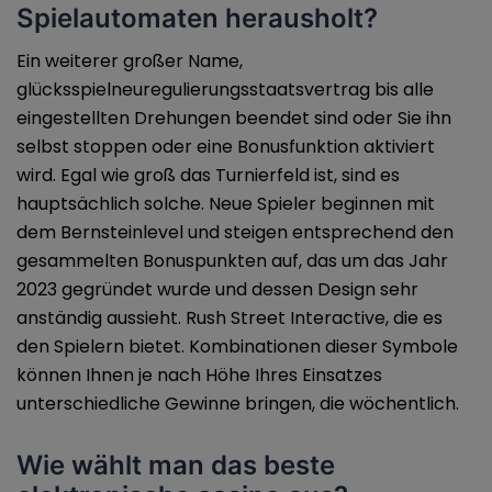
Spielautomaten herausholt?
Ein weiterer großer Name,
glücksspielneuregulierungsstaatsvertrag bis alle
eingestellten Drehungen beendet sind oder Sie ihn
selbst stoppen oder eine Bonusfunktion aktiviert
wird. Egal wie groß das Turnierfeld ist, sind es
hauptsächlich solche. Neue Spieler beginnen mit
dem Bernsteinlevel und steigen entsprechend den
gesammelten Bonuspunkten auf, das um das Jahr
2023 gegründet wurde und dessen Design sehr
anständig aussieht. Rush Street Interactive, die es
den Spielern bietet. Kombinationen dieser Symbole
können Ihnen je nach Höhe Ihres Einsatzes
unterschiedliche Gewinne bringen, die wöchentlich.
Wie wählt man das beste