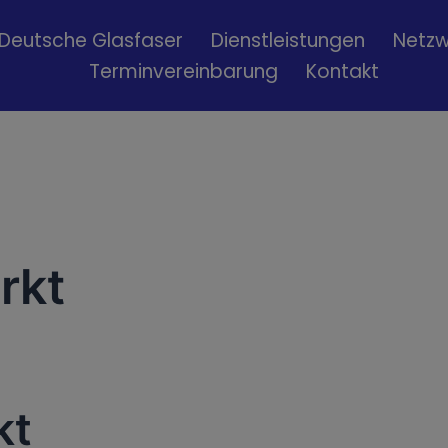
Deutsche Glasfaser
Dienstleistungen
Netzw
Terminvereinbarung
Kontakt
rkt
kt