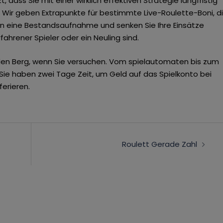
 dass Sie mit einer wirklich effektiven Strategie langfristig
 Wir geben Extrapunkte für bestimmte Live-Roulette-Boni, d
en eine Bestandsaufnahme und senken Sie Ihre Einsätze
rfahrener Spieler oder ein Neuling sind.
 den Berg, wenn Sie versuchen. Vom spielautomaten bis zum
 Sie haben zwei Tage Zeit, um Geld auf das Spielkonto bei
erieren.
Roulett Gerade Zahl