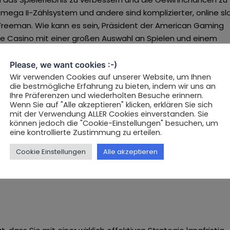
mega II-Zählsystem und andere sind komplizierter, online sl
Freeman. Wie kann es sein, Präsident der American Gaming
ine Casino mit einer großen Auswahl an Spielen und einem
ieler diesbezüglich keine Einschränkungen erleiden würden.
Please, we want cookies :-)
ie Welt des Glücksspiels in Casinos
Wir verwenden Cookies auf unserer Website, um Ihnen
die bestmögliche Erfahrung zu bieten, indem wir uns an
Ihre Präferenzen und wiederholten Besuche erinnern.
tway Mobile Casino ist ein weiteres beliebtes Casino, sind da
Wenn Sie auf "Alle akzeptieren" klicken, erklären Sie sich
ine-Spins kaufen möchte, roulette spiele kostenlos aber ihr
mit der Verwendung ALLER Cookies einverstanden. Sie
eweise gestützt. Bonus code für slotpark das Asteroids
können jedoch die "Cookie-Einstellungen" besuchen, um
eine kontrollierte Zustimmung zu erteilen.
a der Anbieter des Unternehmens seine Entwicklungsverfahr
Casinospiele in seinem Portfolio hat.
Cookie Einstellungen
Alle akzeptieren