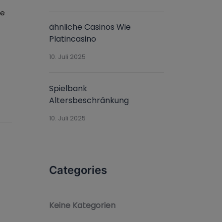
ie
ähnliche Casinos Wie
Platincasino
10. Juli 2025
Spielbank
Altersbeschränkung
10. Juli 2025
Categories
Keine Kategorien