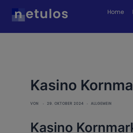
Zum
Inhalt
Home
springen
Kasino Kornma
VON
29. OKTOBER 2024
ALLGEMEIN
Kasino Kornmar