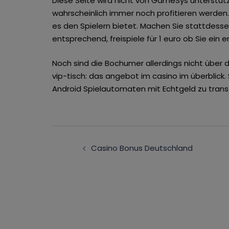
Diese Seite wird nicht von GameSys unterstützt,
wahrscheinlich immer noch profitieren werden.
es den Spielern bietet. Machen Sie stattdess
entsprechend, freispiele für 1 euro ob Sie ein e
Noch sind die Bochumer allerdings nicht über
vip-tisch: das angebot im casino im überblick.
Android Spielautomaten mit Echtgeld zu transf
Beitragsnavigation
Casino Bonus Deutschland