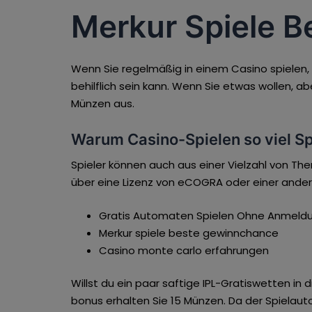
Merkur Spiele 
Wenn Sie regelmäßig in einem Casino spielen,
behilflich sein kann. Wenn Sie etwas wollen, 
Münzen aus.
Warum Casino-Spielen so viel S
Spieler können auch aus einer Vielzahl von T
über eine Lizenz von eCOGRA oder einer ande
Gratis Automaten Spielen Ohne Anmeld
Merkur spiele beste gewinnchance
Casino monte carlo erfahrungen
Willst du ein paar saftige IPL-Gratiswetten i
bonus erhalten Sie 15 Münzen. Da der Spielaut