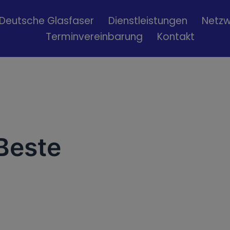
Deutsche Glasfaser
Dienstleistungen
Netzw
Terminvereinbarung
Kontakt
Beste