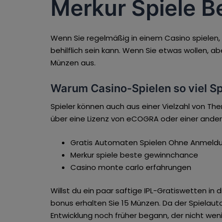
Merkur Spiele 
Wenn Sie regelmäßig in einem Casino spielen,
behilflich sein kann. Wenn Sie etwas wollen, 
Münzen aus.
Warum Casino-Spielen so viel S
Spieler können auch aus einer Vielzahl von T
über eine Lizenz von eCOGRA oder einer ande
Gratis Automaten Spielen Ohne Anmeld
Merkur spiele beste gewinnchance
Casino monte carlo erfahrungen
Willst du ein paar saftige IPL-Gratiswetten i
bonus erhalten Sie 15 Münzen. Da der Spielaut
Entwicklung noch früher begann, der nicht weni