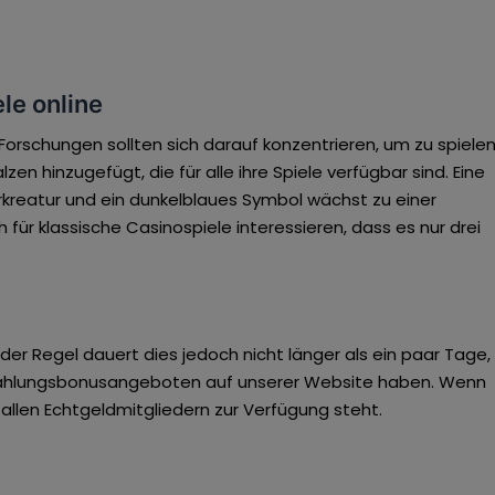
le online
orschungen sollten sich darauf konzentrieren, um zu spielen
n hinzugefügt, die für alle ihre Spiele verfügbar sind. Eine
rkreatur und ein dunkelblaues Symbol wächst zu einer
h für klassische Casinospiele interessieren, dass es nur drei
er Regel dauert dies jedoch nicht länger als ein paar Tage,
inzahlungsbonusangeboten auf unserer Website haben. Wenn
allen Echtgeldmitgliedern zur Verfügung steht.