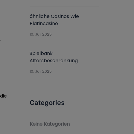
ähnliche Casinos Wie
Platincasino
10. Juli 2025
.
Spielbank
Altersbeschränkung
10. Juli 2025
 die
Categories
Keine Kategorien