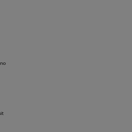
ino
it