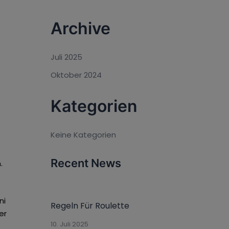
Archive
Juli 2025
Oktober 2024
Kategorien
Keine Kategorien
Recent News
.
ni
Regeln Für Roulette
er
10. Juli 2025