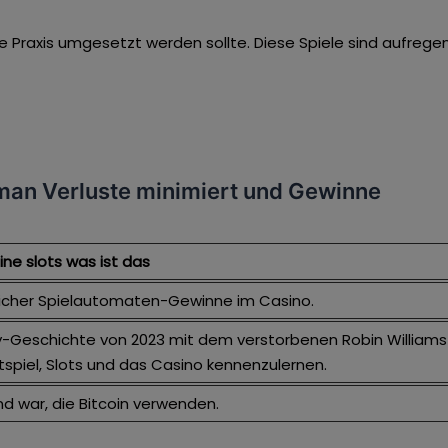
die Praxis umgesetzt werden sollte. Diese Spiele sind aufrege
 man Verluste minimiert und Gewinne
ine slots was ist das
eicher Spielautomaten-Gewinne im Casino.
y-Geschichte von 2023 mit dem verstorbenen Robin Williams
tspiel, Slots und das Casino kennenzulernen.
ind war, die Bitcoin verwenden.