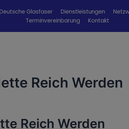
Deutsche Glasfaser
Dienstleistungen
Netzw
Terminvereinbarung
Kontakt
lette Reich Werden
ette Reich Werden