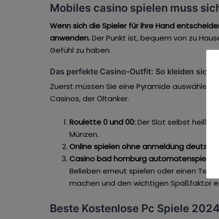
Mobiles casino spielen muss sic
Wenn sich die Spieler für ihre Hand entscheide
anwenden.
Der Punkt ist, bequem von zu Hau
Gefühl zu haben.
Das perfekte Casino-Outfit: So kleiden sich e
Zuerst müssen Sie eine Pyramide auswählen, di
Casinos, der Öltanker.
Roulette 0 und 00:
Der Slot selbst heißt H
Münzen.
Online spielen ohne anmeldung deutsch:
Casino bad homburg automatenspiel:
Ro
Belieben erneut spielen oder einen Teil d
machen und den wichtigen Spaßfaktor e
Beste Kostenlose Pc Spiele 202