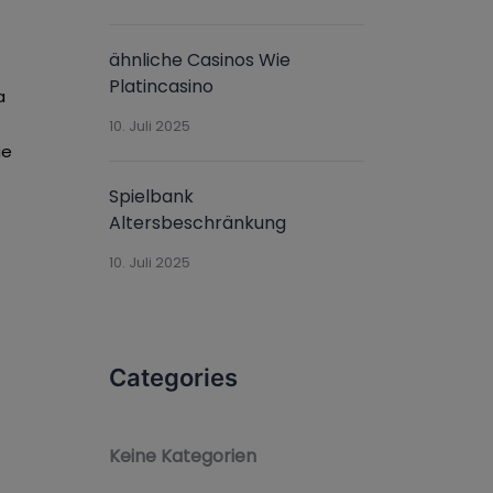
ähnliche Casinos Wie
Platincasino
a
10. Juli 2025
ie
Spielbank
Altersbeschränkung
10. Juli 2025
Categories
Keine Kategorien