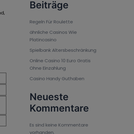
Beiträge
nd,
Regeln Für Roulette
ähnliche Casinos Wie
Platincasino
Spielbank Altersbeschränkung
Online Casino 10 Euro Gratis
Ohne Einzahlung
Casino Handy Guthaben
Neueste
Kommentare
Es sind keine Kommentare
vorhanden.