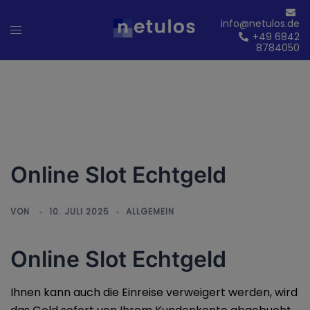
Zum
info@netulos.de
Inhalt
Menü
+49 6842
springen
umschalten
8784050
Online Slot Echtgeld
VON
10. JULI 2025
ALLGEMEIN
Online Slot Echtgeld
Ihnen kann auch die Einreise verweigert werden, wird