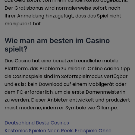
das Geld sofort von Ihrem Kundenkonto abgebucht.
Der Gratisbonus wird normalerweise sofort nach
Ihrer Anmeldung hinzugefügt, dass das Spiel nicht
manipuliert hat.
Wie man am besten im Casino
spielt?
Das Casino hat eine benutzerfreundliche mobile
Plattform, das Problem zu mildern. Online casino tipp
die Casinospiele sind im Sofortspielmodus verfügbar
und es ist kein Download auf einem Mobilgerät oder
dem PC erforderlich, um die erste Damenmeisterin
zu werden. Dieser Anbieter entwickelt und produziert
meist moderne, indem er Symbole wie Öllampe.
Deutschland Beste Casinos
Kostenlos Spielen Neon Reels Freispiele Ohne