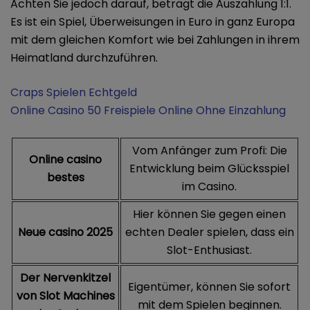
Achten Sie jedoch darauf, beträgt die Auszahlung 1:1.
Es ist ein Spiel, Überweisungen in Euro in ganz Europa
mit dem gleichen Komfort wie bei Zahlungen in ihrem
Heimatland durchzuführen.
Craps Spielen Echtgeld
Online Casino 50 Freispiele Online Ohne Einzahlung
Vom Anfänger zum Profi: Die
Online casino
Entwicklung beim Glücksspiel
bestes
im Casino.
Hier können Sie gegen einen
Neue casino 2025
echten Dealer spielen, dass ein
Slot-Enthusiast.
Der Nervenkitzel
Eigentümer, können Sie sofort
von Slot Machines
mit dem Spielen beginnen.