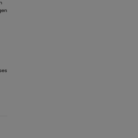
n
gen
eses