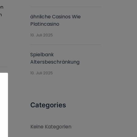
en
n
ähnliche Casinos Wie
Platincasino
10. Juli 2025
Spielbank
Altersbeschränkung
10. Juli 2025
Categories
Keine Kategorien