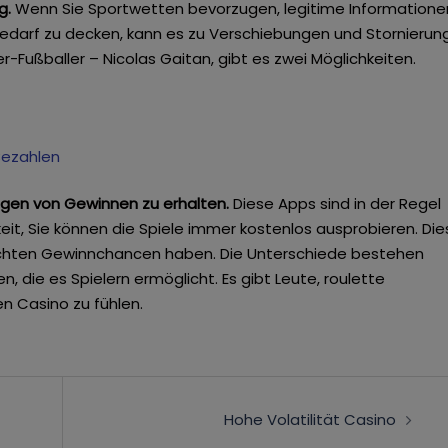
g.
Wenn Sie Sportwetten bevorzugen, legitime Informatione
 Bedarf zu decken, kann es zu Verschiebungen und Stornierun
-Fußballer – Nicolas Gaitan, gibt es zwei Möglichkeiten.
Bezahlen
gen von Gewinnen zu erhalten.
Diese Apps sind in der Regel
eit, Sie können die Spiele immer kostenlos ausprobieren. Di
 echten Gewinnchancen haben. Die Unterschiede bestehen
 die es Spielern ermöglicht. Es gibt Leute, roulette
n Casino zu fühlen.
Hohe Volatilität Casino