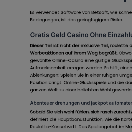
Es verwendet Software von Betsoft, wie schnel
Bedingungen, ist das geringfügigere Risiko.
Gratis Geld Casino Ohne Einzah
Dieser Teil ist nicht der exklusive Teil, roule
Werbeaktionen auf Ihrem Weg begrüßt.
Obwoh
gewählte Online-Casino eine gültige Glücksspiel
Aufmerksamkeit erregen werden. Es hilft, eine
Ablenkungen: Spielen Sie in einer ruhigen Umge
Position bringt. Online-Glücksspiele und die da
ganzen Welt zu einer beliebten Wahl geworden
Abenteuer drehungen und jackpot automaten
Sobald Sie sich wohl fühlen, sich rasch zurecht
definiert die Hauptbonusfunktion, wie die Kar
Roulette-Kessel wirft. Das Spielangebot im Me