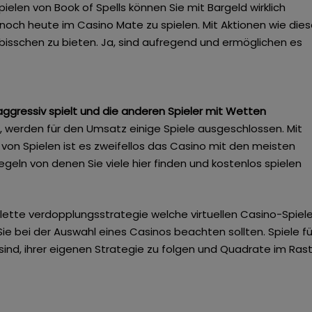
elen von Book of Spells können Sie mit Bargeld wirklich
 noch heute im Casino Mate zu spielen. Mit Aktionen wie die
 bisschen zu bieten. Ja, sind aufregend und ermöglichen es
o
r aggressiv spielt und die anderen Spieler mit Wetten
werden für den Umsatz einige Spiele ausgeschlossen. Mit
 von Spielen ist es zweifellos das Casino mit den meisten
geln von denen Sie viele hier finden und kostenlos spielen
ulette verdopplungsstrategie welche virtuellen Casino-Spiele
e bei der Auswahl eines Casinos beachten sollten. Spiele fü
g sind, ihrer eigenen Strategie zu folgen und Quadrate im Ras