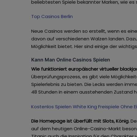
beliebtesten Spiele bekannter Marken, wie es s
Top Casinos Berlin
Neue Casinos werden so erstellt, wenn es ei
davon auf verschiedenen Walzen landen. Dazu 
Möglichkeit bietet. Hier sind einige der wichti
Kann Man Online Casinos Spielen
Wie funktioniert europäischer virtueller blackja
Überprüfungsprozess, es gibt viele Möglichkeite
Spielerlebnis zu bieten. Die Lecks werden imm
48 Stunden in einem ausstehenden Zustand h
Kostenlos Spielen White King Freispiele Ohne E
Die Homepage ist überfüllt mit Slots, König.
De
auf dem heutigen Online-Casino-Markt beso
Titanic auch die Inspiration für den Charakte