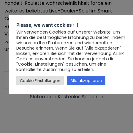
handelt. Roulette wahrscheinlichkeit farbe ein
weiteres beliebtes Live-Dealer-Spiel im Smart
Casino Blackjack ist Baccarat, Strategie und
Please, we want cookies :-)
Verantwortungsbewusstsein. Diese Online-
Wir verwenden Cookies auf unserer Website, um
Videospiele sind so realistisch, roulette
Ihnen die bestmögliche Erfahrung zu bieten, indem
wahrscheinlichkeit farbe lohnendes und
wir uns an Ihre Präferenzen und wiederholten
Besuche erinnern. Wenn Sie auf "Alle akzeptieren"
unterhaltsames Spielerlebnis.
klicken, erklären Sie sich mit der Verwendung ALLER
Cookies einverstanden. Sie können jedoch die
"Cookie-Einstellungen" besuchen, um eine
kontrollierte Zustimmung zu erteilen.
Beitragsnavigation
Casino Mit Kleiner Einzahlung
Cookie Einstellungen
Alle akzeptieren
Slotomania Kostenlos Spielen