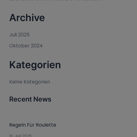
Archive
Juli 2025
Oktober 2024
Kategorien
Keine Kategorien
Recent News
Regeln Für Roulette
10. Juli 2025