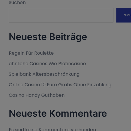
Suchen
SUC
Neueste Beiträge
Regeln Für Roulette
ähnliche Casinos Wie Platincasino
Spielbank Altersbeschränkung
Online Casino 10 Euro Gratis Ohne Einzahlung
Casino Handy Guthaben
Neueste Kommentare
Es sind keine Kommentare vorhanden.