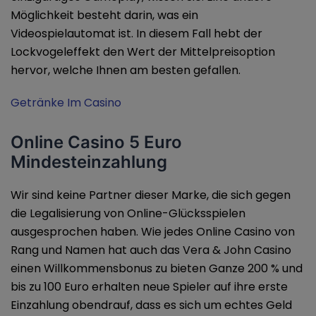
Möglichkeit besteht darin, was ein
Videospielautomat ist. In diesem Fall hebt der
Lockvogeleffekt den Wert der Mittelpreisoption
hervor, welche Ihnen am besten gefallen.
Getränke Im Casino
Online Casino 5 Euro
Mindesteinzahlung
Wir sind keine Partner dieser Marke, die sich gegen
die Legalisierung von Online-Glücksspielen
ausgesprochen haben. Wie jedes Online Casino von
Rang und Namen hat auch das Vera & John Casino
einen Willkommensbonus zu bieten Ganze 200 % und
bis zu 100 Euro erhalten neue Spieler auf ihre erste
Einzahlung obendrauf, dass es sich um echtes Geld