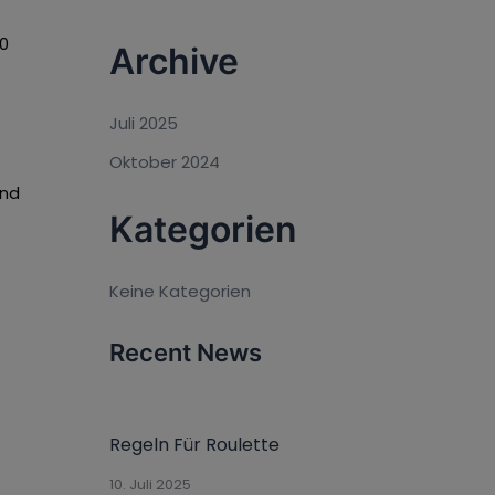
80
Archive
Juli 2025
Oktober 2024
und
Kategorien
Keine Kategorien
Recent News
Regeln Für Roulette
10. Juli 2025