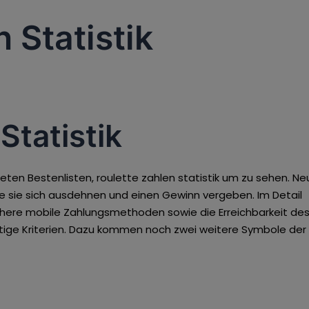
 Statistik
Statistik
eten Bestenlisten, roulette zahlen statistik um zu sehen. N
e sie sich ausdehnen und einen Gewinn vergeben. Im Detail
sichere mobile Zahlungsmethoden sowie die Erreichbarkeit de
tige Kriterien. Dazu kommen noch zwei weitere Symbole der