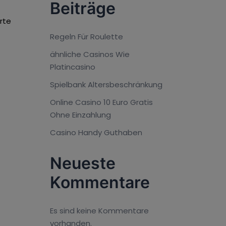
Beiträge
rte
Regeln Für Roulette
ähnliche Casinos Wie
Platincasino
Spielbank Altersbeschränkung
Online Casino 10 Euro Gratis
Ohne Einzahlung
Casino Handy Guthaben
Neueste
Kommentare
Es sind keine Kommentare
vorhanden.