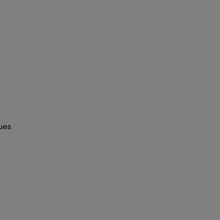
eues
s