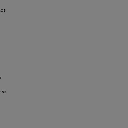
nos
e
hre