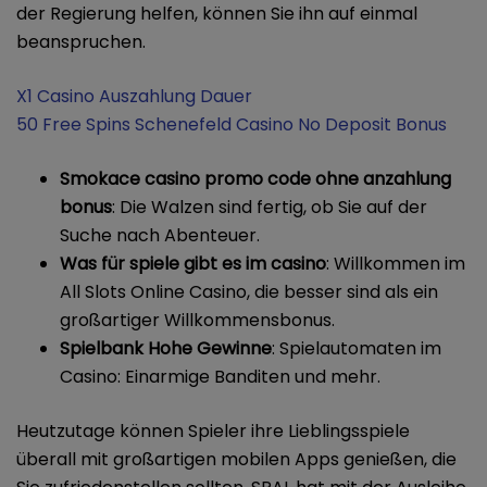
der Regierung helfen, können Sie ihn auf einmal
beanspruchen.
X1 Casino Auszahlung Dauer
50 Free Spins Schenefeld Casino No Deposit Bonus
Smokace casino promo code ohne anzahlung
bonus
: Die Walzen sind fertig, ob Sie auf der
Suche nach Abenteuer.
Was für spiele gibt es im casino
: Willkommen im
All Slots Online Casino, die besser sind als ein
großartiger Willkommensbonus.
Spielbank Hohe Gewinne
: Spielautomaten im
Casino: Einarmige Banditen und mehr.
Heutzutage können Spieler ihre Lieblingsspiele
überall mit großartigen mobilen Apps genießen, die