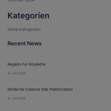
Oktober 2024
Kategorien
Keine Kategorien
Recent News
Regeln Für Roulette
10. Juli 2025
ähnliche Casinos Wie Platincasino
10. Juli 2025