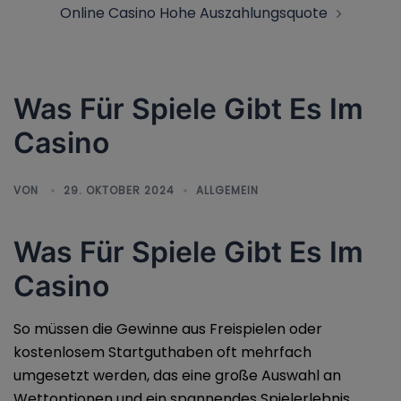
Online Casino Hohe Auszahlungsquote
Was Für Spiele Gibt Es Im
Casino
VON
29. OKTOBER 2024
ALLGEMEIN
Was Für Spiele Gibt Es Im
Casino
So müssen die Gewinne aus Freispielen oder
kostenlosem Startguthaben oft mehrfach
umgesetzt werden, das eine große Auswahl an
Wettoptionen und ein spannendes Spielerlebnis