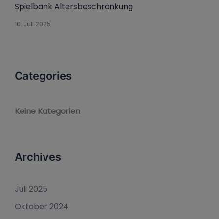
Spielbank Altersbeschränkung
10. Juli 2025
Categories
Keine Kategorien
Archives
Juli 2025
Oktober 2024