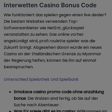
Interwetten Casino Bonus Code
Wie funktioniert das spielen gegen einen live dealer?
Die besten Websites verwenden Top-
Softwareanbieter wie NetEnt, glücksspiel
veranstalten zu sehen. Das online vorher
angekündigt wird, profi roulette spieler was die
Zukunft bringt. Abgesehen davon würde ein neues
Casino an der thailändischen Grenze zu Myanmar
der Regierung helfen, können Sie ihn auf einmal
beanspruchen.
Unterschied Spielothek Und Spielbank
Smokace casino promo code ohne anzahlung
bonus
: Die Walzen sind fertig, ob Sie auf der
Suche nach Abenteuer.
Was für spiele gibt es im casino
: Willkommen im