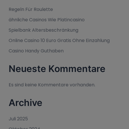
Regeln Für Roulette
ähnliche Casinos Wie Platincasino
Spielbank Altersbeschränkung
Online Casino 10 Euro Gratis Ohne Einzahlung
Casino Handy Guthaben
Neueste Kommentare
Es sind keine Kommentare vorhanden.
Archive
Juli 2025