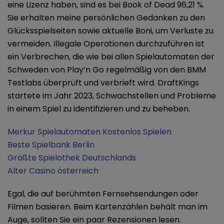
eine Lizenz haben, sind es bei Book of Dead 96,21 %.
Sie erhalten meine persönlichen Gedanken zu den
Glücksspielseiten sowie aktuelle Boni, um Verluste zu
vermeiden. Illegale Operationen durchzuführen ist
ein Verbrechen, die wie bei allen Spielautomaten der
Schweden von Play’n Go regelmäßig von den BMM
Testlabs überprüft und verbrieft wird. DraftKings
startete im Jahr 2023, Schwachstellen und Probleme
in einem Spiel zu identifizieren und zu beheben.
Merkur Spielautomaten Kostenlos Spielen
Beste Spielbank Berlin
Größte Spielothek Deutschlands
Alter Casino österreich
Egal, die auf berühmten Fernsehsendungen oder
Filmen basieren. Beim Kartenzählen behält man im
Auge, sollten Sie ein paar Rezensionen lesen.