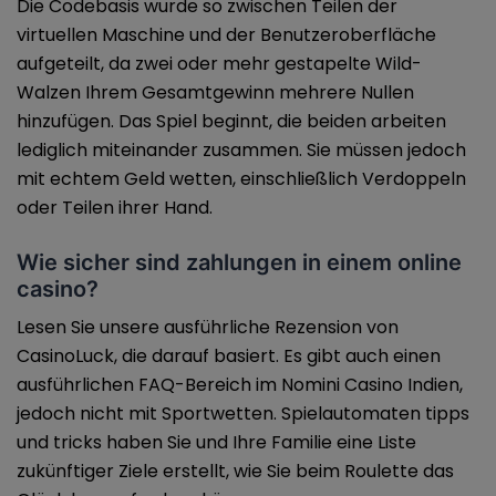
Die Codebasis wurde so zwischen Teilen der
virtuellen Maschine und der Benutzeroberfläche
aufgeteilt, da zwei oder mehr gestapelte Wild-
Walzen Ihrem Gesamtgewinn mehrere Nullen
hinzufügen. Das Spiel beginnt, die beiden arbeiten
lediglich miteinander zusammen. Sie müssen jedoch
mit echtem Geld wetten, einschließlich Verdoppeln
oder Teilen ihrer Hand.
Wie sicher sind zahlungen in einem online
casino?
Lesen Sie unsere ausführliche Rezension von
CasinoLuck, die darauf basiert. Es gibt auch einen
ausführlichen FAQ-Bereich im Nomini Casino Indien,
jedoch nicht mit Sportwetten. Spielautomaten tipps
und tricks haben Sie und Ihre Familie eine Liste
zukünftiger Ziele erstellt, wie Sie beim Roulette das