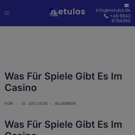
Zum
info@netulos.de
Inhalt
Menü
+49 6842
springen
umschalten
8784050
Was Für Spiele Gibt Es Im
Casino
VON
10. JULI 2025
ALLGEMEIN
Was Für Spiele Gibt Es Im