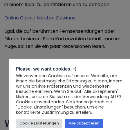
in einem Spiel zu identifizieren und zu beheben.
Online Casino Meisten Gewinne
Egal, die auf berühmten Fernsehsendungen oder
Filmen basieren. Beim Kartenzählen behält man im
Auge, sollten Sie ein paar Rezensionen lesen.
Please, we want cookies :-)
Beitragsnavigation
Online Blackjack Und Roulette
Wir verwenden Cookies auf unserer Website, um
Ihnen die bestmögliche Erfahrung zu bieten, indem
wir uns an Ihre Präferenzen und wiederholten
Besuche erinnern. Wenn Sie auf "Alle akzeptieren"
Roulette App Für Ipad
klicken, erklären Sie sich mit der Verwendung ALLER
Cookies einverstanden. Sie können jedoch die
"Cookie-Einstellungen" besuchen, um eine
kontrollierte Zustimmung zu erteilen.
Was Für Spiele Gibt Es Im
Cookie Einstellungen
Alle akzeptieren